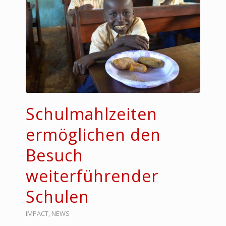
Schulmahlzeiten
ermöglichen den
Besuch
weiterführender
Schulen
IMPACT
,
NEWS