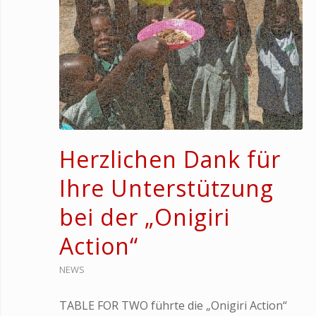
Herzlichen Dank für
Ihre Unterstützung
bei der „Onigiri
Action“
NEWS
TABLE FOR TWO führte die „Onigiri Action“