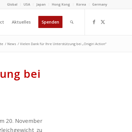
Global
USA
Japan
Hong Kong
Korea
Germany
ct
Aktuelles
Spenden
ite
/
News
/
Vielen Dank für Ihre Unterstützung bei „Onigiri Action“
zung bei
zum 20. November
leichgewicht zu