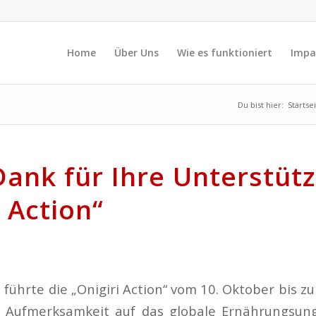
Home
Über Uns
Wie es funktioniert
Impa
Du bist hier:
Startse
Dank für Ihre Unterstüt
i Action“
ührte die „Onigiri Action“ vom 10. Oktober bis 
 Aufmerksamkeit auf das globale Ernährungsung