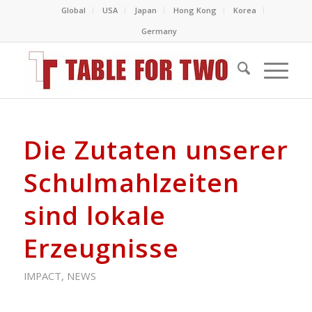
Global
USA
Japan
Hong Kong
Korea
Germany
Die Zutaten unserer
Schulmahlzeiten
sind lokale
Erzeugnisse
IMPACT
,
NEWS