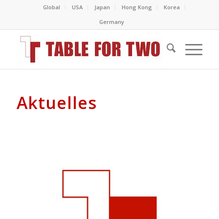
Global
USA
Japan
Hong Kong
Korea
Germany
Aktuelles